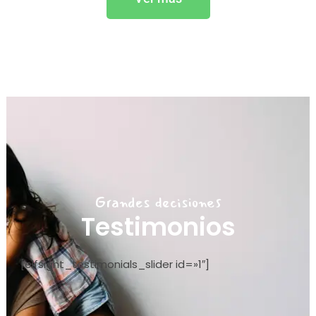
Grandes decisiones
Testimonios
[elfsight_testimonials_slider id=»1″]