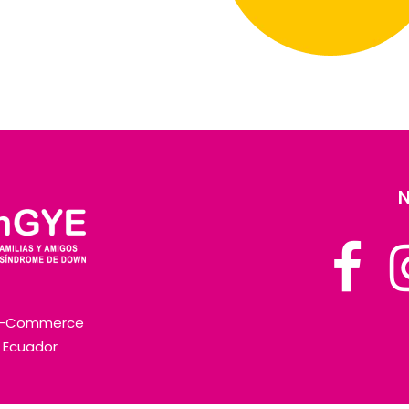
N
E-Commerce
l Ecuador