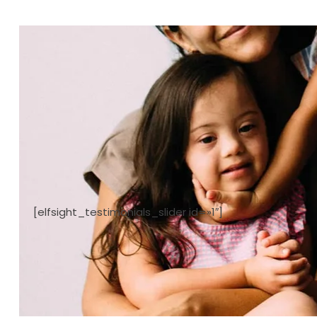
[elfsight_testimonials_slider id=»1″]