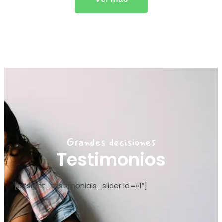
Grandes decisiones
Testimonios
[elfsight_testimonials_slider id=»1″]