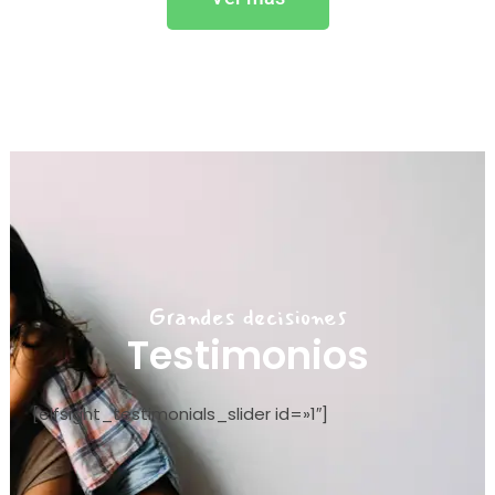
Grandes decisiones
Testimonios
[elfsight_testimonials_slider id=»1″]