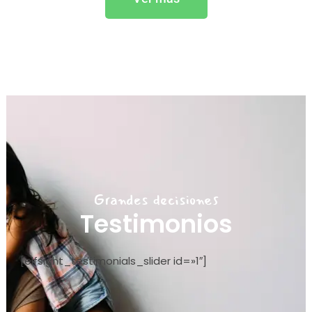
Grandes decisiones
Testimonios
[elfsight_testimonials_slider id=»1″]