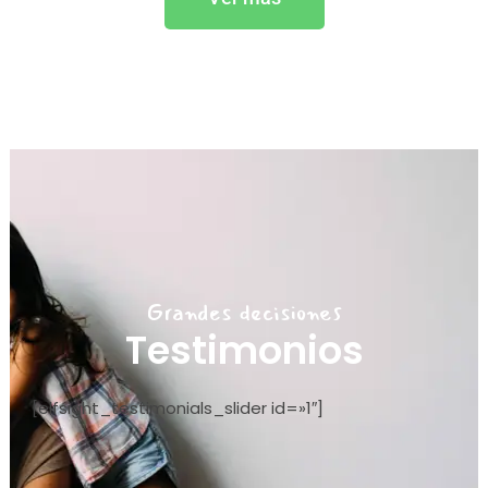
Grandes decisiones
Testimonios
[elfsight_testimonials_slider id=»1″]