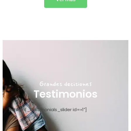
Grandes decisiones
Testimonios
[elfsight_testimonials_slider id=»1″]