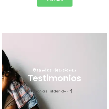
Grandes decisiones
Testimonios
[elfsight_testimonials_slider id=»1″]