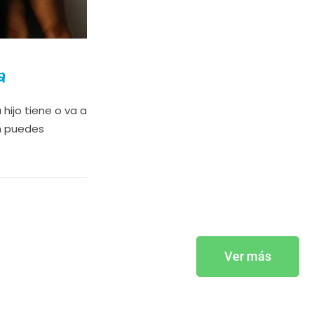
a
hijo tiene o va a
n puedes
Ver más