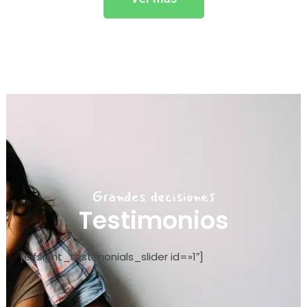
Grandes decisiones
Testimonios
[elfsight_testimonials_slider id=»1″]