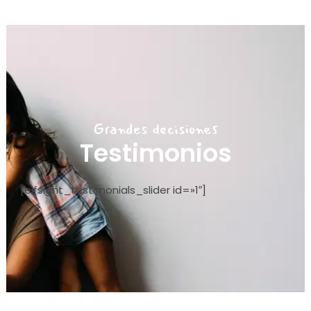
Grandes decisiones
Testimonios
[elfsight_testimonials_slider id=»1″]