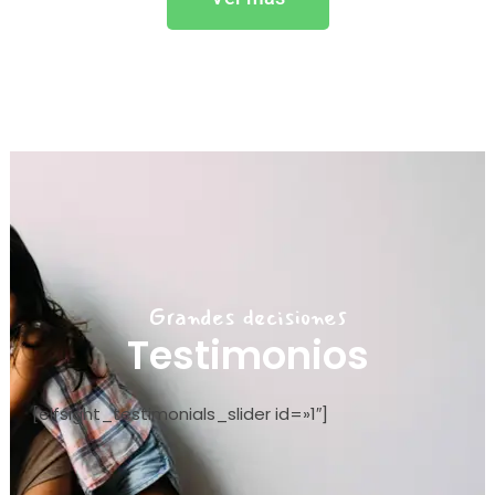
Grandes decisiones
Testimonios
[elfsight_testimonials_slider id=»1″]