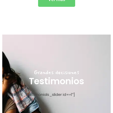
Grandes decisiones
Testimonios
[elfsight_testimonials_slider id=»1″]