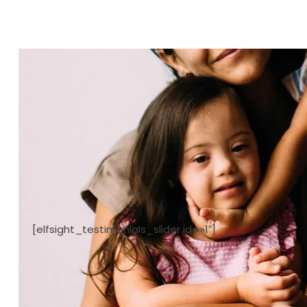
[elfsight_testimonials_slider id=»1″]