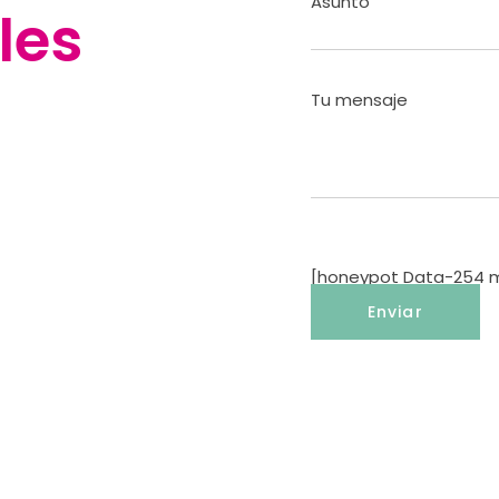
Asunto
les
Tu mensaje
[honeypot Data-254 mo