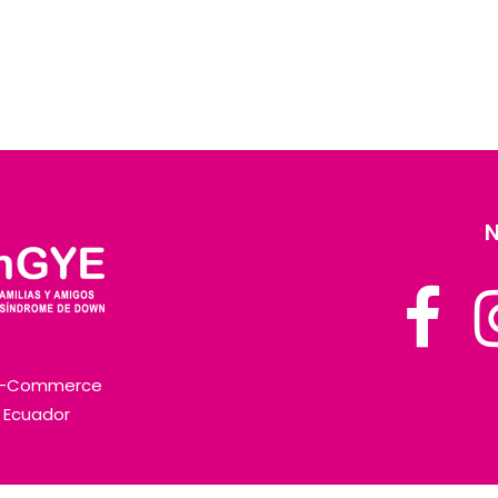
N
E-Commerce
l Ecuador